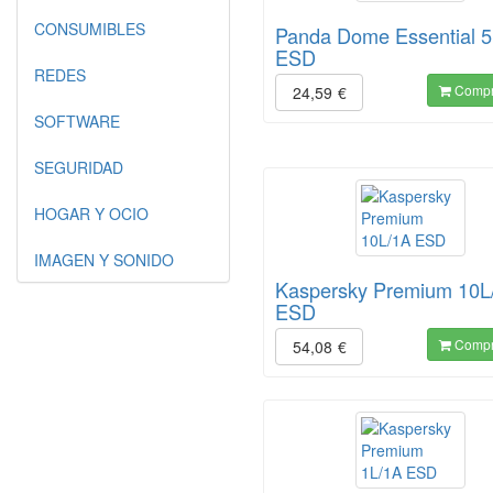
CONSUMIBLES
Panda Dome Essential 5 
ESD
REDES
Compr
24,59
€
SOFTWARE
SEGURIDAD
HOGAR Y OCIO
IMAGEN Y SONIDO
Kaspersky Premium 10L
ESD
Compr
54,08
€