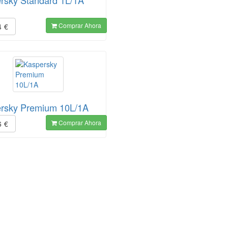
rsky Standard 1L/1A
Comprar Ahora
4
€
rsky Premium 10L/1A
Comprar Ahora
6
€