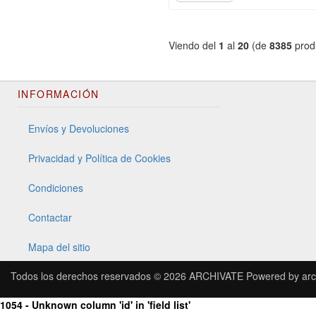
Viendo del
1
al
20
(de
8385
prod
INFORMACIÓN
Envíos y Devoluciones
Privacidad y Política de Cookies
Condiciones
Contactar
Mapa del sitio
Todos los derechos reservados © 2026
ARCHIVATE
Powered by
arc
1054 - Unknown column 'id' in 'field list'