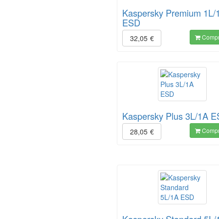
Kaspersky Premium 1L/
ESD
Compr
32,05
€
Kaspersky Plus 3L/1A 
Compr
28,05
€