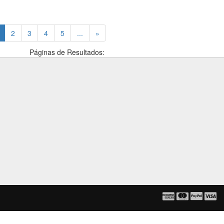
(current)
2
3
4
5
...
»
Páginas de Resultados: