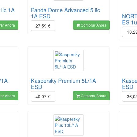
lic 1A
Panda Dome Advanced 5 lic
1A ESD
NORT
ES 1u
ar Ahora
Comprar Ahora
27,59
€
13,2
/1A
Kaspersky Premium 5L/1A
Kaspe
ESD
ESD
ar Ahora
Comprar Ahora
40,07
€
36,0