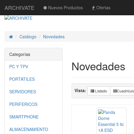
ARCHIVATE
Nuevos Productos
Ofertas
Catálogo
Novedades
Inicio
Categorías
Novedades
PC Y TPV
PORTATILES
Vista:
Listado
Cuadrícul
SERVIDORES
PERIFERICOS
SMARTPHONE
ALMACENAMIENTO