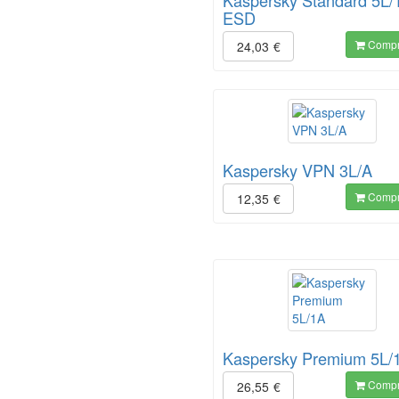
Kaspersky Standard 5L/
ESD
Compr
24,03
€
Kaspersky VPN 3L/A
Compr
12,35
€
Kaspersky Premium 5L/
Compr
26,55
€