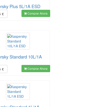
rsky Plus 5L/1A ESD
Comprar Ahora
5
€
rsky Standard 10L/1A
Comprar Ahora
5
€