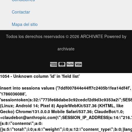
Contactar
Mapa del sitio
Todos los derechos reservados © 2026
ARCHIVATE
Powered by
archivate
1054 - Unknown column 'id' in 'field list'
insert into sessions values ('7ddf007844e44ff7c2405b1fea14df4f',
'1786036088',
'sessiontoken|s:32:\"773fe68dabe3c92cedcf2d9d3c9353a2\";SES
(Linux; Android 14; Pixel 8) AppleWebKit/537.36 (KHTML, like
Gecko) Chrome/131.0.0.0 Mobile Safari/537.36; ClaudeBot/1.0;
+claudebot@anthropic.com)\";SESSION_IP_ADDRESS|s:14:\"216.73.
{s:8:\"contents\";a:0:
{}s:5:\"total\";i:0;s:6:\"weight\";i:0;s:12:\"content_type\";b:0;}