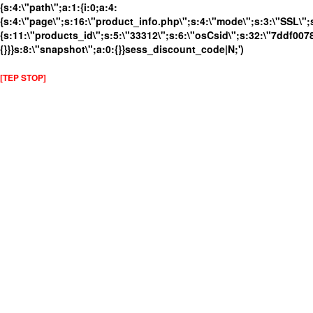
{s:4:\"path\";a:1:{i:0;a:4:
{s:4:\"page\";s:16:\"product_info.php\";s:4:\"mode\";s:3:\"SSL\";s
{s:11:\"products_id\";s:5:\"33312\";s:6:\"osCsid\";s:32:\"7ddf007
{}}}s:8:\"snapshot\";a:0:{}}sess_discount_code|N;')
[TEP STOP]