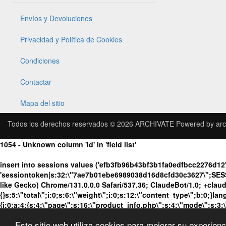
Envíos y Devoluciones
Privacidad y Política de Cookies
Condiciones
Contactar
Mapa del sitio
Todos los derechos reservados © 2026
ARCHIVATE
Powered by
arc
1054 - Unknown column 'id' in 'field list'
insert into sessions values ('efb3fb96b43bf3b1fa0edfbcc2276d12'
'sessiontoken|s:32:\"7ae7b01ebe6989038d16d8cfd30c3627\";SES
like Gecko) Chrome/131.0.0.0 Safari/537.36; ClaudeBot/1.0; +cla
{}s:5:\"total\";i:0;s:6:\"weight\";i:0;s:12:\"content_type\";b:0;}
{i:0;a:4:{s:4:\"page\";s:16:\"product_info.php\";s:4:\"mode\";s:3:
Este sitio web utiliza cookies para mejorar su experien
[TEP STOP]