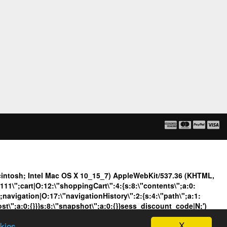
ntosh; Intel Mac OS X 10_15_7) AppleWebKit/537.36 (KHTML,
1\";cart|O:12:\"shoppingCart\":4:{s:8:\"contents\";a:0:
";navigation|O:17:\"navigationHistory\":2:{s:4:\"path\";a:1:
post\";a:0:{}}}s:8:\"snapshot\";a:0:{}}sess_discount_code|N;')
X
okies