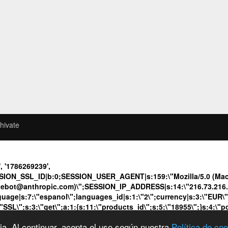
hivate
, '1786269239',
SION_SSL_ID|b:0;SESSION_USER_AGENT|s:159:\"Mozilla/5.0 (Maci
udebot@anthropic.com)\";SESSION_IP_ADDRESS|s:14:\"216.73.216.11
language|s:7:\"espanol\";languages_id|s:1:\"2\";currency|s:3:\"EUR\
\"SSL\";s:3:\"get\";a:1:{s:11:\"products_id\";s:5:\"18955\";}s:4:\"
cia. Al continuar, acepta el uso según nuestra
Política de co