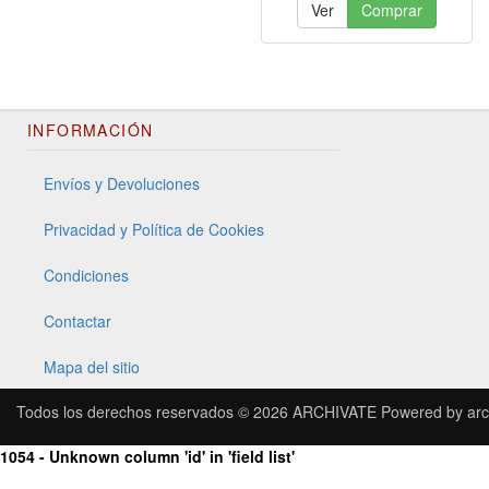
Ver
Comprar
INFORMACIÓN
Envíos y Devoluciones
Privacidad y Política de Cookies
Condiciones
Contactar
Mapa del sitio
Todos los derechos reservados © 2026
ARCHIVATE
Powered by
arc
1054 - Unknown column 'id' in 'field list'