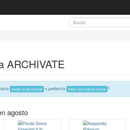
 a ARCHIVATE
taría
o preferiría
?
entrar en su cuenta
crear una cuenta nueva
en agosto