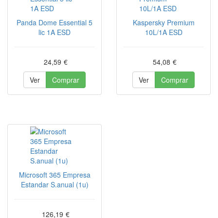
Panda Dome Essential 5
Kaspersky Premium
lic 1A ESD
10L/1A ESD
24,59
€
54,08
€
Ver
Comprar
Ver
Comprar
Microsoft 365 Empresa
Estandar S.anual (1u)
126,19
€