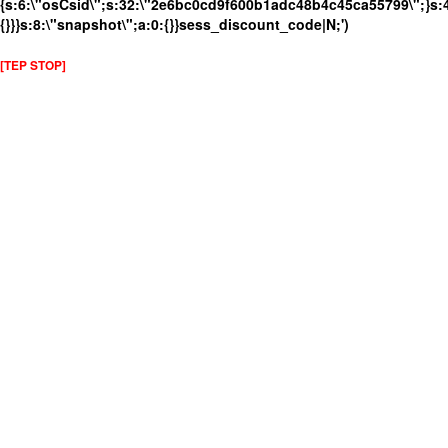
{s:6:\"osCsid\";s:32:\"2e6bc0cd9f600b1adc48b4c45ca55799\";}s:4:
{}}}s:8:\"snapshot\";a:0:{}}sess_discount_code|N;')
[TEP STOP]