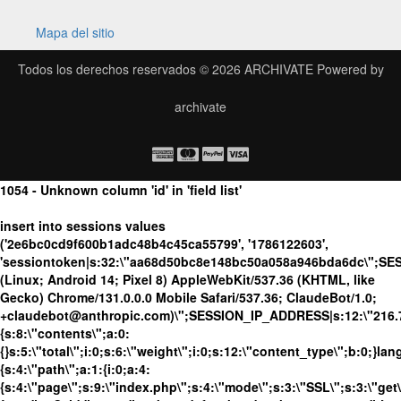
Mapa del sitio
Todos los derechos reservados © 2026
ARCHIVATE
Powered by
archivate
1054 - Unknown column 'id' in 'field list'
insert into sessions values
('2e6bc0cd9f600b1adc48b4c45ca55799', '1786122603',
'sessiontoken|s:32:\"aa68d50bc8e148bc50a058a946bda6dc\";SE
(Linux; Android 14; Pixel 8) AppleWebKit/537.36 (KHTML, like
Gecko) Chrome/131.0.0.0 Mobile Safari/537.36; ClaudeBot/1.0;
+claudebot@anthropic.com)\";SESSION_IP_ADDRESS|s:12:\"216.73.
{s:8:\"contents\";a:0:
{}s:5:\"total\";i:0;s:6:\"weight\";i:0;s:12:\"content_type\";b:0;}
{s:4:\"path\";a:1:{i:0;a:4:
{s:4:\"page\";s:9:\"index.php\";s:4:\"mode\";s:3:\"SSL\";s:3:\"get\