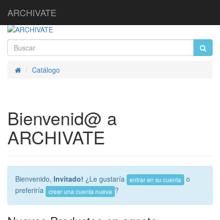
ARCHIVATE
Catálogo
Inicio
Bienvenid@ a
ARCHIVATE
Bienvenido,
Invitado!
¿Le gustaría
o
entrar en su cuenta
preferiría
?
crear una cuenta nueva