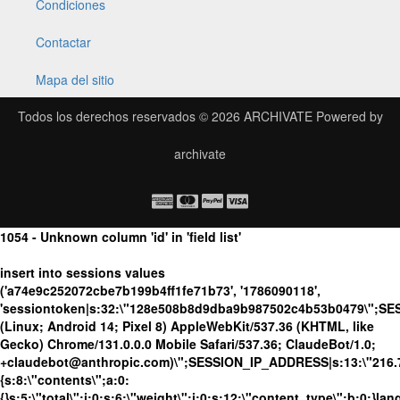
Condiciones
Contactar
Mapa del sitio
Todos los derechos reservados © 2026
ARCHIVATE
Powered by
archivate
1054 - Unknown column 'id' in 'field list'
insert into sessions values
('a74e9c252072cbe7b199b4ff1fe71b73', '1786090118',
'sessiontoken|s:32:\"128e508b8d9dba9b987502c4b53b0479\";SE
(Linux; Android 14; Pixel 8) AppleWebKit/537.36 (KHTML, like
Gecko) Chrome/131.0.0.0 Mobile Safari/537.36; ClaudeBot/1.0;
+claudebot@anthropic.com)\";SESSION_IP_ADDRESS|s:13:\"216.73.
{s:8:\"contents\";a:0:
{}s:5:\"total\";i:0;s:6:\"weight\";i:0;s:12:\"content_type\";b:0;}