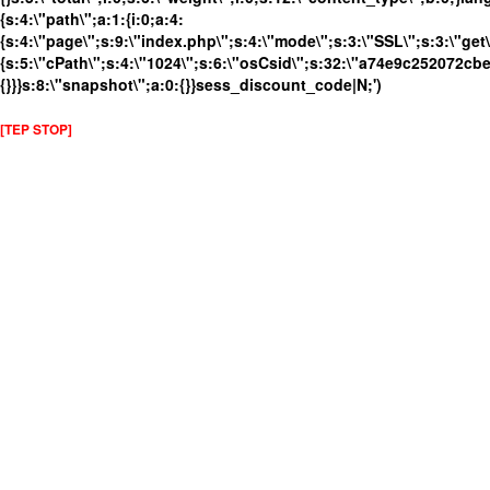
{s:4:\"path\";a:1:{i:0;a:4:
{s:4:\"page\";s:9:\"index.php\";s:4:\"mode\";s:3:\"SSL\";s:3:\"get\
{s:5:\"cPath\";s:4:\"1024\";s:6:\"osCsid\";s:32:\"a74e9c252072cbe
{}}}s:8:\"snapshot\";a:0:{}}sess_discount_code|N;')
[TEP STOP]