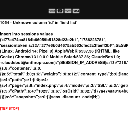
1054 - Unknown column 'id' in 'field list'
insert into sessions values
('d77a474aa8184b66059b51828d23e2b1', '1786223781',
'sessiontoken|s:32:\"277e6b0d4675ab563cfec2c3faeff3bf\";SES
(Linux; Android 14; Pixel 8) AppleWebKit/537.36 (KHTML, like
Gecko) Chrome/131.0.0.0 Mobile Safari/537.36; ClaudeBot/1.0;
+claudebot@anthropic.com)\";SESSION_IP_ADDRESS|s:13:\"216.73.
{s:8:\"contents\";a:0:
{}s:5:\"total\";i:0;s:6:\"weight\";i:0;s:12:\"content_type\";b:0;}
{s:4:\"path\";a:1:{i:0;a:4:
{s:4:\"page\";s:9:\"index.php\";s:4:\"mode\";s:3:\"SSL\";s:3:\"get\
{s:5:\"cPath\";s:4:\"1023\";s:6:\"osCsid\";s:32:\"d77a474aa8184b
{}}}s:8:\"snapshot\";a:0:{}}sess_discount_code|N;')
[TEP STOP]