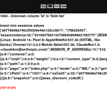
1054 - Unknown column 'id' in 'field list'
insert into sessions values
('a87786d8a746c2f6200e46a122cc5b71', '1786226457',
'sessiontoken|s:32:\"531bbf7bbf143758b838696621f9277f\";SES
(Linux; Android 14; Pixel 8) AppleWebKit/537.36 (KHTML, like
Gecko) Chrome/131.0.0.0 Mobile Safari/537.36; ClaudeBot/1.0;
+claudebot@anthropic.com)\";SESSION_IP_ADDRESS|s:13:\"216.73.
{s:8:\"contents\";a:0:
{}s:5:\"total\";i:0;s:6:\"weight\";i:0;s:12:\"content_type\";b:0;}
{s:4:\"path\";a:1:{i:0;a:4:
{s:4:\"page\";s:9:\"index.php\";s:4:\"mode\";s:3:\"SSL\";s:3:\"get\
{s:5:\"cPath\";s:4:\"1021\";s:6:\"osCsid\";s:32:\"a87786d8a746c2
{}}}s:8:\"snapshot\";a:0:{}}sess_discount_code|N;')
[TEP STOP]