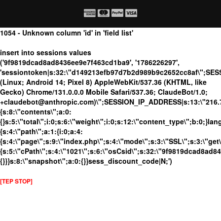
1054 - Unknown column 'id' in 'field list'
insert into sessions values
('9f9819dcad8ad8436ee9e7f463cd1ba9', '1786226297',
'sessiontoken|s:32:\"d149213efb97d7b2d989b9c2652cc8af\";SE
(Linux; Android 14; Pixel 8) AppleWebKit/537.36 (KHTML, like
Gecko) Chrome/131.0.0.0 Mobile Safari/537.36; ClaudeBot/1.0;
+claudebot@anthropic.com)\";SESSION_IP_ADDRESS|s:13:\"216.73.
{s:8:\"contents\";a:0:
{}s:5:\"total\";i:0;s:6:\"weight\";i:0;s:12:\"content_type\";b:0;}
{s:4:\"path\";a:1:{i:0;a:4:
{s:4:\"page\";s:9:\"index.php\";s:4:\"mode\";s:3:\"SSL\";s:3:\"get\
{s:5:\"cPath\";s:4:\"1021\";s:6:\"osCsid\";s:32:\"9f9819dcad8ad8
{}}}s:8:\"snapshot\";a:0:{}}sess_discount_code|N;')
[TEP STOP]