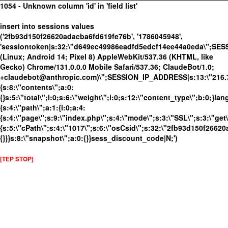
1054 - Unknown column 'id' in 'field list'
insert into sessions values
('2fb93d150f26620adacba6fd619fe76b', '1786045948',
'sessiontoken|s:32:\"d649ec49986eadfd5edcf14ee44a0eda\";SES
(Linux; Android 14; Pixel 8) AppleWebKit/537.36 (KHTML, like
Gecko) Chrome/131.0.0.0 Mobile Safari/537.36; ClaudeBot/1.0;
+claudebot@anthropic.com)\";SESSION_IP_ADDRESS|s:13:\"216.73.
{s:8:\"contents\";a:0:
{}s:5:\"total\";i:0;s:6:\"weight\";i:0;s:12:\"content_type\";b:0;}
{s:4:\"path\";a:1:{i:0;a:4:
{s:4:\"page\";s:9:\"index.php\";s:4:\"mode\";s:3:\"SSL\";s:3:\"get\
{s:5:\"cPath\";s:4:\"1017\";s:6:\"osCsid\";s:32:\"2fb93d150f26620
{}}}s:8:\"snapshot\";a:0:{}}sess_discount_code|N;')
[TEP STOP]