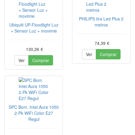
PHILIPS tira Led Plus 2
Ubiquiti UP-Floodlight Luz
metros
+ Sensor Luz + movimie
74,39
€
130,26
€
Ver
Comprar
Ver
Comprar
SPC Bom. Intel.Aura 1050
2-Pk WiFi Color E27
Regul