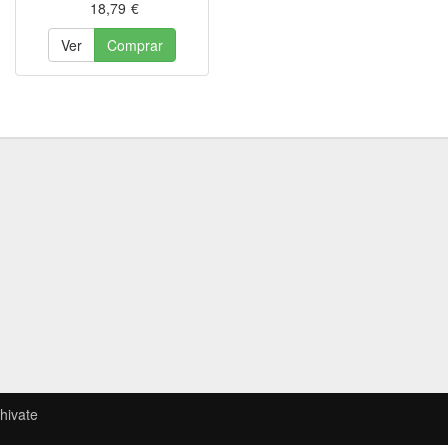
18,79
€
Ver
Comprar
hivate