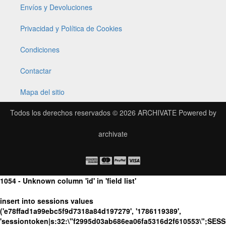
Envíos y Devoluciones
Privacidad y Política de Cookies
Condiciones
Contactar
Mapa del sitio
Todos los derechos reservados © 2026
ARCHIVATE
Powered by
archivate
1054 - Unknown column 'id' in 'field list'
insert into sessions values
('e78ffad1a99ebc5f9d7318a84d197279', '1786119389',
'sessiontoken|s:32:\"f2995d03ab686ea06fa5316d2f610553\";SES