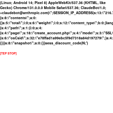
(Linux; Android 14; Pixel 8) AppleWebKit/537.36 (KHTML, like
Gecko) Chrome/131.0.0.0 Mobile Safari/537.36; ClaudeBot/1.0;
+claudebot@anthropic.com)\";SESSION_IP_ADDRESS|s:13:\"216.73.
{s:8:\"contents\";a:0:
{}s:5:\"total\";i:0;s:6:\"weight\";i:0;s:12:\"content_type\";b:0;}
{s:4:\"path\";a:1:{i:0;a:4:
{s:4:\"page\";s:18:\"create_account.php\";s:4:\"mode\";s:3:\"SSL\"
{s:6:\"osCsid\";s:32:\"e78ffad1a99ebc5f9d7318a84d197279\";}s:4:\
{}}}s:8:\"snapshot\";a:0:{}}sess_discount_code|N;')
[TEP STOP]