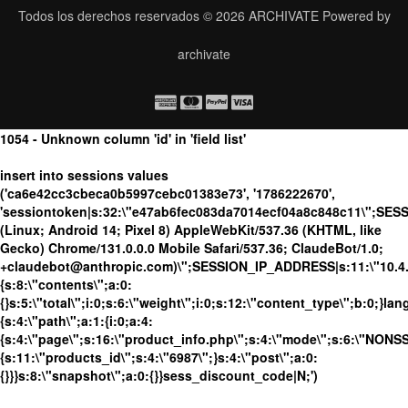
Todos los derechos reservados © 2026
ARCHIVATE
Powered by
archivate
1054 - Unknown column 'id' in 'field list'
insert into sessions values
('ca6e42cc3cbeca0b5997cebc01383e73', '1786222670',
'sessiontoken|s:32:\"e47ab6fec083da7014ecf04a8c848c11\";SES
(Linux; Android 14; Pixel 8) AppleWebKit/537.36 (KHTML, like
Gecko) Chrome/131.0.0.0 Mobile Safari/537.36; ClaudeBot/1.0;
+claudebot@anthropic.com)\";SESSION_IP_ADDRESS|s:11:\"10.4.13
{s:8:\"contents\";a:0:
{}s:5:\"total\";i:0;s:6:\"weight\";i:0;s:12:\"content_type\";b:0;}
{s:4:\"path\";a:1:{i:0;a:4:
{s:4:\"page\";s:16:\"product_info.php\";s:4:\"mode\";s:6:\"NONSSL
{s:11:\"products_id\";s:4:\"6987\";}s:4:\"post\";a:0:
{}}}s:8:\"snapshot\";a:0:{}}sess_discount_code|N;')