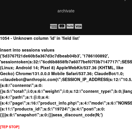
archivate
1054 - Unknown column 'id' in 'field list'
insert into sessions values
('5d3767f21de60b5a367d3c7dbeab04b3', '1786100892',
'sessiontoken|s:32:\"6cd6b8858fb7a6077bef07f3b7147717\";SES
(Linux; Android 14; Pixel 8) AppleWebKit/537.36 (KHTML, like
Gecko) Chrome/131.0.0.0 Mobile Safari/537.36; ClaudeBot/1.0;
+claudebot@anthropic.com)\";SESSION_IP_ADDRESS|s:12:\"10.5.17
{s:8:\"contents\";a:0:
{}s:5:\"total\";i:0;s:6:\"weight\";i:0;s:12:\"content_type\";b:0;}
{s:4:\"path\";a:1:{i:0;a:4:
{s:4:\"page\";s:16:\"product_info.php\";s:4:\"mode\";s:6:\"NONSSL
{s:11:\"products_id\";s:5:\"19724\";}s:4:\"post\";a:0:
{}}}s:8:\"snapshot\";a:0:{}}sess_discount_code|N;')
[TEP STOP]