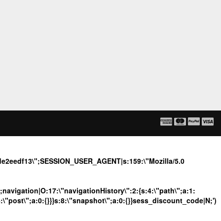
5de2eedf13\";SESSION_USER_AGENT|s:159:\"Mozilla/5.0
";navigation|O:17:\"navigationHistory\":2:{s:4:\"path\";a:1:
4:\"post\";a:0:{}}}s:8:\"snapshot\";a:0:{}}sess_discount_code|N;')