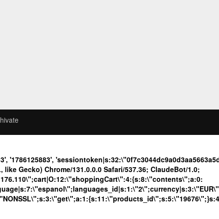
hivate
3', '1786125883', 'sessiontoken|s:32:\"0f7c3044dc9a0d3aa5663a
like Gecko) Chrome/131.0.0.0 Safari/537.36; ClaudeBot/1.0;
.110\";cart|O:12:\"shoppingCart\":4:{s:8:\"contents\";a:0:
language|s:7:\"espanol\";languages_id|s:1:\"2\";currency|s:3:\"EUR\
\"NONSSL\";s:3:\"get\";a:1:{s:11:\"products_id\";s:5:\"19676\";}s: