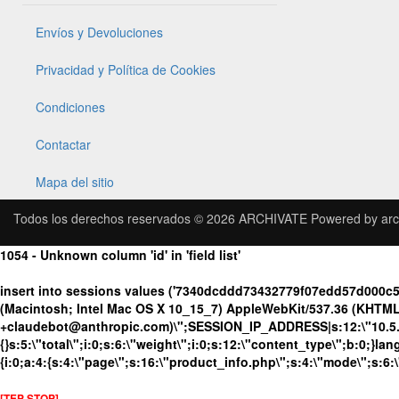
Envíos y Devoluciones
Privacidad y Política de Cookies
Condiciones
Contactar
Mapa del sitio
Todos los derechos reservados © 2026
ARCHIVATE
Powered by
arc
1054 - Unknown column 'id' in 'field list'
insert into sessions values ('7340dcddd73432779f07edd57d000c5
(Macintosh; Intel Mac OS X 10_15_7) AppleWebKit/537.36 (KHTML, 
+claudebot@anthropic.com)\";SESSION_IP_ADDRESS|s:12:\"10.5.176
{}s:5:\"total\";i:0;s:6:\"weight\";i:0;s:12:\"content_type\";b:0;}
{i:0;a:4:{s:4:\"page\";s:16:\"product_info.php\";s:4:\"mode\";s:6:
[TEP STOP]