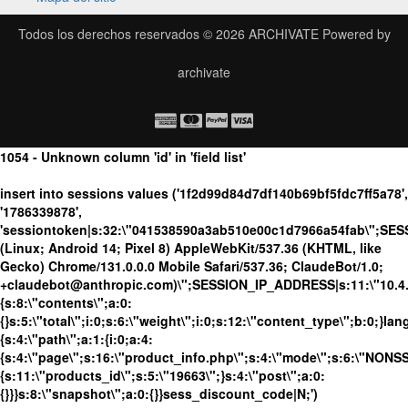
Todos los derechos reservados © 2026
ARCHIVATE
Powered by
archivate
1054 - Unknown column 'id' in 'field list'
insert into sessions values ('1f2d99d84d7df140b69bf5fdc7ff5a78',
'1786339878',
'sessiontoken|s:32:\"041538590a3ab510e00c1d7966a54fab\";SES
(Linux; Android 14; Pixel 8) AppleWebKit/537.36 (KHTML, like
Gecko) Chrome/131.0.0.0 Mobile Safari/537.36; ClaudeBot/1.0;
+claudebot@anthropic.com)\";SESSION_IP_ADDRESS|s:11:\"10.4.98
{s:8:\"contents\";a:0:
{}s:5:\"total\";i:0;s:6:\"weight\";i:0;s:12:\"content_type\";b:0;}
{s:4:\"path\";a:1:{i:0;a:4:
{s:4:\"page\";s:16:\"product_info.php\";s:4:\"mode\";s:6:\"NONSSL
{s:11:\"products_id\";s:5:\"19663\";}s:4:\"post\";a:0:
{}}}s:8:\"snapshot\";a:0:{}}sess_discount_code|N;')