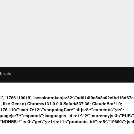
hivate
1', '1786110019', 'sessiontoken|s:32:\"ad014f9c5a3a02cfbd16d6
like Gecko) Chrome/131.0.0.0 Safari/537.36; ClaudeBot/1.0;
.110\";cart|O:12:\"shoppingCart\":4:{s:8:\"contents\";a:0:
language|s:7:\"espanol\";languages_id|s:1:\"2\";currency|s:3:\"EUR\
\"NONSSL\";s:3:\"get\";a:1:{s:11:\"products_id\";s:5:\"19660\";}s: