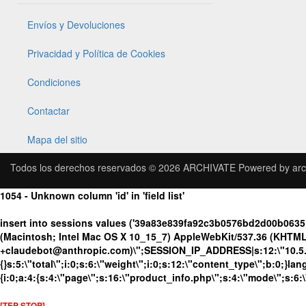
Envíos y Devoluciones
Privacidad y Política de Cookies
Condiciones
Contactar
Mapa del sitio
Todos los derechos reservados © 2026
ARCHIVATE
Powered by
arc
1054 - Unknown column 'id' in 'field list'
insert into sessions values ('39a83e839fa92c3b0576bd2d00b0635
(Macintosh; Intel Mac OS X 10_15_7) AppleWebKit/537.36 (KHTML, 
+claudebot@anthropic.com)\";SESSION_IP_ADDRESS|s:12:\"10.5.176
{}s:5:\"total\";i:0;s:6:\"weight\";i:0;s:12:\"content_type\";b:0;}
{i:0;a:4:{s:4:\"page\";s:16:\"product_info.php\";s:4:\"mode\";s:6:
[TEP STOP]