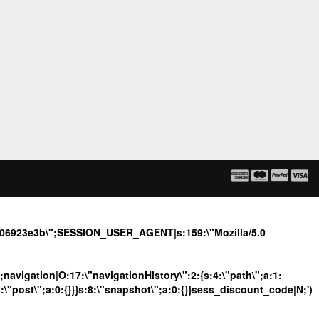
7c06923e3b\";SESSION_USER_AGENT|s:159:\"Mozilla/5.0
";navigation|O:17:\"navigationHistory\":2:{s:4:\"path\";a:1:
4:\"post\";a:0:{}}}s:8:\"snapshot\";a:0:{}}sess_discount_code|N;')