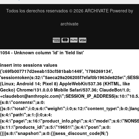
Todos los derechos reservados © 2026
ARCHIVATE
Powered by
archivate
1054 - Unknown column 'id' in 'field list'
insert into sessions values
('c69fb007717d2eeab153cf581bab1449', '1786269134',
'sessiontoken|s:32:\"5aeca29a206205f7efaf0b1963de825e\";SES
(Linux; Android 14; Pixel 8) AppleWebKit/537.36 (KHTML, like
Gecko) Chrome/131.0.0.0 Mobile Safari/537.36; ClaudeBot/1.0;
+claudebot@anthropic.com)\";SESSION_IP_ADDRESS|s:10:\"10.5.63
{s:8:\"contents\";a:0:
{}s:5:\"total\";i:0;s:6:\"weight\";i:0;s:12:\"content_type\";b:0;}
{s:4:\"path\";a:1:{i:0;a:4:
{s:4:\"page\";s:16:\"product_info.php\";s:4:\"mode\";s:6:\"NONSSL
{s:11:\"products_id\";s:5:\"19651\";}s:4:\"post\";a:0:
{}}}s:8:\"snapshot\";a:0:{}}sess_discount_code|N;')