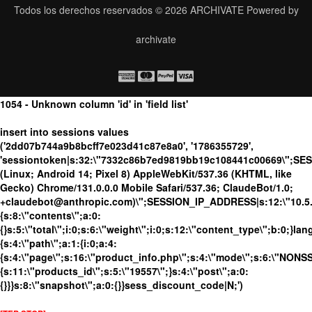
Todos los derechos reservados © 2026
ARCHIVATE
Powered by
archivate
1054 - Unknown column 'id' in 'field list'
insert into sessions values
('2dd07b744a9b8bcff7e023d41c87e8a0', '1786355729',
'sessiontoken|s:32:\"7332c86b7ed9819bb19c108441c00669\";SE
(Linux; Android 14; Pixel 8) AppleWebKit/537.36 (KHTML, like
Gecko) Chrome/131.0.0.0 Mobile Safari/537.36; ClaudeBot/1.0;
+claudebot@anthropic.com)\";SESSION_IP_ADDRESS|s:12:\"10.5.10
{s:8:\"contents\";a:0:
{}s:5:\"total\";i:0;s:6:\"weight\";i:0;s:12:\"content_type\";b:0;}
{s:4:\"path\";a:1:{i:0;a:4:
{s:4:\"page\";s:16:\"product_info.php\";s:4:\"mode\";s:6:\"NONSSL
{s:11:\"products_id\";s:5:\"19557\";}s:4:\"post\";a:0:
{}}}s:8:\"snapshot\";a:0:{}}sess_discount_code|N;')