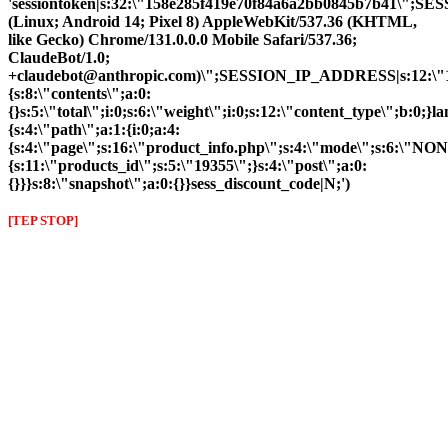
'sessiontoken|s:32:\"158e285f419e70f84a6a2bb0845b7b41\";S
(Linux; Android 14; Pixel 8) AppleWebKit/537.36 (KHTML,
like Gecko) Chrome/131.0.0.0 Mobile Safari/537.36;
ClaudeBot/1.0;
+claudebot@anthropic.com)\";SESSION_IP_ADDRESS|s:12:\"10.
{s:8:\"contents\";a:0:
{}s:5:\"total\";i:0;s:6:\"weight\";i:0;s:12:\"content_type\";b:0;
{s:4:\"path\";a:1:{i:0;a:4:
{s:4:\"page\";s:16:\"product_info.php\";s:4:\"mode\";s:6:\"NON
{s:11:\"products_id\";s:5:\"19355\";}s:4:\"post\";a:0:
{}}}s:8:\"snapshot\";a:0:{}}sess_discount_code|N;')
[TEP STOP]