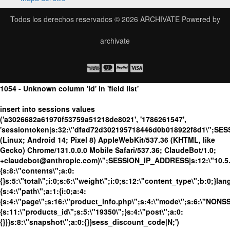
Todos los derechos reservados © 2026
ARCHIVATE
Powered by
archivate
1054 - Unknown column 'id' in 'field list'
insert into sessions values
('a3026682a61970f53759a51218de8021', '1786261547',
'sessiontoken|s:32:\"dfad72d302195718446d0b018922f8d1\";SES
(Linux; Android 14; Pixel 8) AppleWebKit/537.36 (KHTML, like
Gecko) Chrome/131.0.0.0 Mobile Safari/537.36; ClaudeBot/1.0;
+claudebot@anthropic.com)\";SESSION_IP_ADDRESS|s:12:\"10.5.10
{s:8:\"contents\";a:0:
{}s:5:\"total\";i:0;s:6:\"weight\";i:0;s:12:\"content_type\";b:0;}
{s:4:\"path\";a:1:{i:0;a:4:
{s:4:\"page\";s:16:\"product_info.php\";s:4:\"mode\";s:6:\"NONSSL
{s:11:\"products_id\";s:5:\"19350\";}s:4:\"post\";a:0:
{}}}s:8:\"snapshot\";a:0:{}}sess_discount_code|N;')