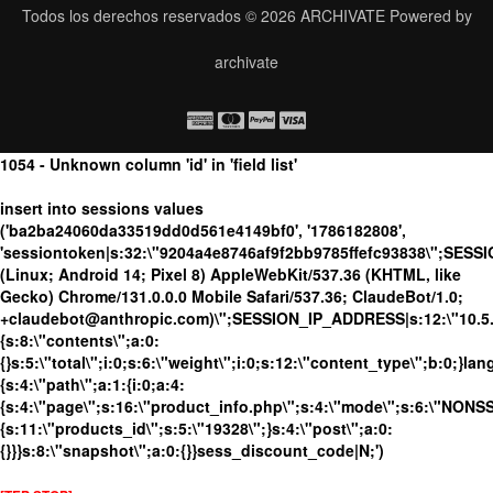
Todos los derechos reservados © 2026
ARCHIVATE
Powered by
archivate
1054 - Unknown column 'id' in 'field list'
insert into sessions values
('ba2ba24060da33519dd0d561e4149bf0', '1786182808',
'sessiontoken|s:32:\"9204a4e8746af9f2bb9785ffefc93838\";SESS
(Linux; Android 14; Pixel 8) AppleWebKit/537.36 (KHTML, like
Gecko) Chrome/131.0.0.0 Mobile Safari/537.36; ClaudeBot/1.0;
+claudebot@anthropic.com)\";SESSION_IP_ADDRESS|s:12:\"10.5.10
{s:8:\"contents\";a:0:
{}s:5:\"total\";i:0;s:6:\"weight\";i:0;s:12:\"content_type\";b:0;}
{s:4:\"path\";a:1:{i:0;a:4:
{s:4:\"page\";s:16:\"product_info.php\";s:4:\"mode\";s:6:\"NONSSL
{s:11:\"products_id\";s:5:\"19328\";}s:4:\"post\";a:0:
{}}}s:8:\"snapshot\";a:0:{}}sess_discount_code|N;')