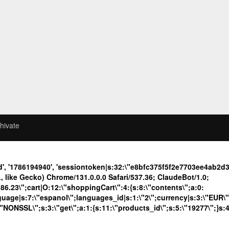
hivate
d', '1786194940', 'sessiontoken|s:32:\"e8bfc375f5f2e7703ee4ab
like Gecko) Chrome/131.0.0.0 Safari/537.36; ClaudeBot/1.0;
23\";cart|O:12:\"shoppingCart\":4:{s:8:\"contents\";a:0:
language|s:7:\"espanol\";languages_id|s:1:\"2\";currency|s:3:\"EUR\
\"NONSSL\";s:3:\"get\";a:1:{s:11:\"products_id\";s:5:\"19277\";}s: