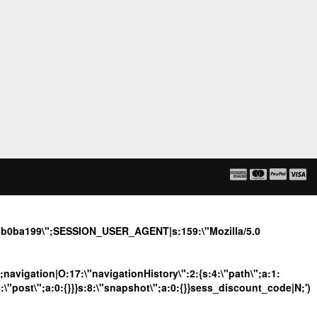
2d3b0ba199\";SESSION_USER_AGENT|s:159:\"Mozilla/5.0
";navigation|O:17:\"navigationHistory\":2:{s:4:\"path\";a:1:
4:\"post\";a:0:{}}}s:8:\"snapshot\";a:0:{}}sess_discount_code|N;')