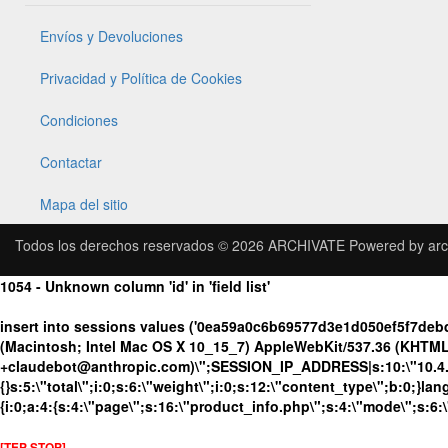
Envíos y Devoluciones
Privacidad y Política de Cookies
Condiciones
Contactar
Mapa del sitio
Todos los derechos reservados © 2026
ARCHIVATE
Powered by
arc
1054 - Unknown column 'id' in 'field list'
insert into sessions values ('0ea59a0c6b69577d3e1d050ef5f7deb
(Macintosh; Intel Mac OS X 10_15_7) AppleWebKit/537.36 (KHTML, 
+claudebot@anthropic.com)\";SESSION_IP_ADDRESS|s:10:\"10.4.86.
{}s:5:\"total\";i:0;s:6:\"weight\";i:0;s:12:\"content_type\";b:0;}
{i:0;a:4:{s:4:\"page\";s:16:\"product_info.php\";s:4:\"mode\";s:6:
[TEP STOP]