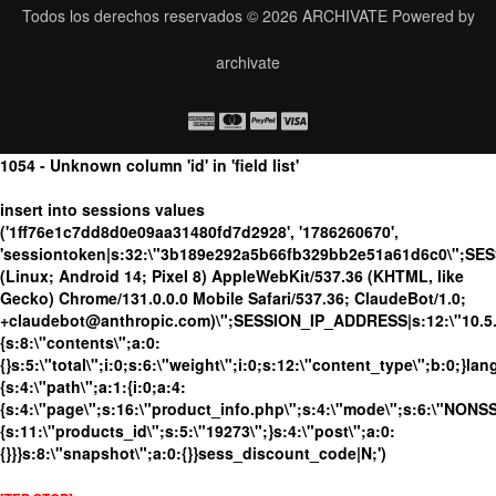
Todos los derechos reservados © 2026
ARCHIVATE
Powered by
archivate
1054 - Unknown column 'id' in 'field list'
insert into sessions values
('1ff76e1c7dd8d0e09aa31480fd7d2928', '1786260670',
'sessiontoken|s:32:\"3b189e292a5b66fb329bb2e51a61d6c0\";SES
(Linux; Android 14; Pixel 8) AppleWebKit/537.36 (KHTML, like
Gecko) Chrome/131.0.0.0 Mobile Safari/537.36; ClaudeBot/1.0;
+claudebot@anthropic.com)\";SESSION_IP_ADDRESS|s:12:\"10.5.10
{s:8:\"contents\";a:0:
{}s:5:\"total\";i:0;s:6:\"weight\";i:0;s:12:\"content_type\";b:0;}
{s:4:\"path\";a:1:{i:0;a:4:
{s:4:\"page\";s:16:\"product_info.php\";s:4:\"mode\";s:6:\"NONSSL
{s:11:\"products_id\";s:5:\"19273\";}s:4:\"post\";a:0:
{}}}s:8:\"snapshot\";a:0:{}}sess_discount_code|N;')