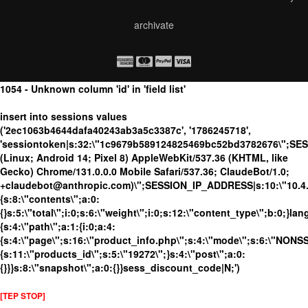
archivate
1054 - Unknown column 'id' in 'field list'
insert into sessions values
('2ec1063b4644dafa40243ab3a5c3387c', '1786245718',
'sessiontoken|s:32:\"1c9679b589124825469bc52bd3782676\";SE
(Linux; Android 14; Pixel 8) AppleWebKit/537.36 (KHTML, like
Gecko) Chrome/131.0.0.0 Mobile Safari/537.36; ClaudeBot/1.0;
+claudebot@anthropic.com)\";SESSION_IP_ADDRESS|s:10:\"10.4.86
{s:8:\"contents\";a:0:
{}s:5:\"total\";i:0;s:6:\"weight\";i:0;s:12:\"content_type\";b:0;}
{s:4:\"path\";a:1:{i:0;a:4:
{s:4:\"page\";s:16:\"product_info.php\";s:4:\"mode\";s:6:\"NONSSL
{s:11:\"products_id\";s:5:\"19272\";}s:4:\"post\";a:0:
{}}}s:8:\"snapshot\";a:0:{}}sess_discount_code|N;')
[TEP STOP]