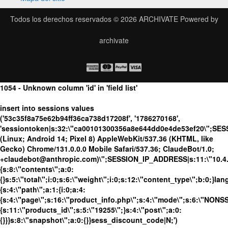
Todos los derechos reservados © 2026
ARCHIVATE
Powered by
archivate
1054 - Unknown column 'id' in 'field list'
insert into sessions values
('53c35f8a75e62b94ff36ca738d17208f', '1786270168',
'sessiontoken|s:32:\"ca00101300356a8e644dd0e4de53ef20\";SES
(Linux; Android 14; Pixel 8) AppleWebKit/537.36 (KHTML, like
Gecko) Chrome/131.0.0.0 Mobile Safari/537.36; ClaudeBot/1.0;
+claudebot@anthropic.com)\";SESSION_IP_ADDRESS|s:11:\"10.4.98
{s:8:\"contents\";a:0:
{}s:5:\"total\";i:0;s:6:\"weight\";i:0;s:12:\"content_type\";b:0;}
{s:4:\"path\";a:1:{i:0;a:4:
{s:4:\"page\";s:16:\"product_info.php\";s:4:\"mode\";s:6:\"NONSSL
{s:11:\"products_id\";s:5:\"19255\";}s:4:\"post\";a:0:
{}}}s:8:\"snapshot\";a:0:{}}sess_discount_code|N;')