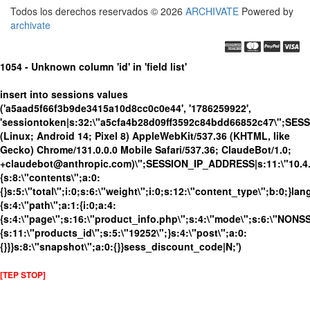
Todos los derechos reservados © 2026
ARCHIVATE
Powered by
archivate
1054 - Unknown column 'id' in 'field list'
insert into sessions values
('a5aad5f66f3b9de3415a10d8cc0c0e44', '1786259922',
'sessiontoken|s:32:\"a5cfa4b28d09ff3592c84bdd66852c47\";SES
(Linux; Android 14; Pixel 8) AppleWebKit/537.36 (KHTML, like
Gecko) Chrome/131.0.0.0 Mobile Safari/537.36; ClaudeBot/1.0;
+claudebot@anthropic.com)\";SESSION_IP_ADDRESS|s:11:\"10.4.13
{s:8:\"contents\";a:0:
{}s:5:\"total\";i:0;s:6:\"weight\";i:0;s:12:\"content_type\";b:0;}
{s:4:\"path\";a:1:{i:0;a:4:
{s:4:\"page\";s:16:\"product_info.php\";s:4:\"mode\";s:6:\"NONSSL
{s:11:\"products_id\";s:5:\"19252\";}s:4:\"post\";a:0:
{}}}s:8:\"snapshot\";a:0:{}}sess_discount_code|N;')
[TEP STOP]