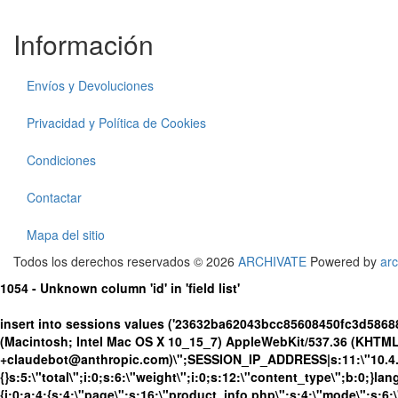
Información
Envíos y Devoluciones
Privacidad y Política de Cookies
Condiciones
Contactar
Mapa del sitio
Todos los derechos reservados © 2026
ARCHIVATE
Powered by
arc
1054 - Unknown column 'id' in 'field list'
insert into sessions values ('23632ba62043bcc85608450fc3d5868
(Macintosh; Intel Mac OS X 10_15_7) AppleWebKit/537.36 (KHTML, 
+claudebot@anthropic.com)\";SESSION_IP_ADDRESS|s:11:\"10.4.98.
{}s:5:\"total\";i:0;s:6:\"weight\";i:0;s:12:\"content_type\";b:0;}
{i:0;a:4:{s:4:\"page\";s:16:\"product_info.php\";s:4:\"mode\";s:6: