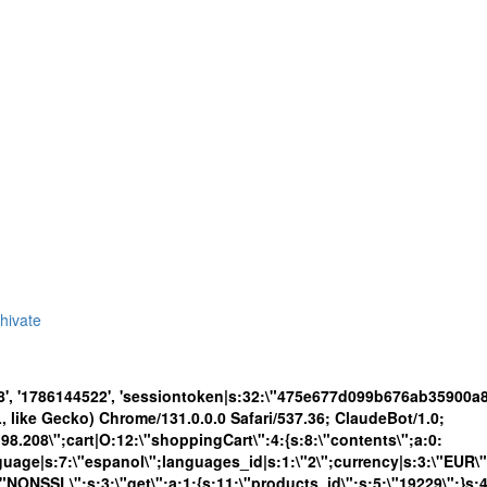
hivate
8', '1786144522', 'sessiontoken|s:32:\"475e677d099b676ab35900
like Gecko) Chrome/131.0.0.0 Safari/537.36; ClaudeBot/1.0;
208\";cart|O:12:\"shoppingCart\":4:{s:8:\"contents\";a:0:
language|s:7:\"espanol\";languages_id|s:1:\"2\";currency|s:3:\"EUR\
\"NONSSL\";s:3:\"get\";a:1:{s:11:\"products_id\";s:5:\"19229\";}s: