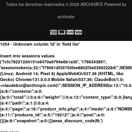
Todos los derechos reservados © 2026
ARCHIVATE
Powered by
archivate
1054 - Unknown column 'id' in 'field list'
insert into sessions values
('7cfc782212d4151e8470a9794e6b1a30', '1786343851',
'sessiontoken|s:32:\"f79061df35704fee8802f3e03562228d\";SESS
(Linux; Android 14; Pixel 8) AppleWebKit/537.36 (KHTML, like
Gecko) Chrome/131.0.0.0 Mobile Safari/537.36; ClaudeBot/1.0;
+claudebot@anthropic.com)\";SESSION_IP_ADDRESS|s:12:\"10.4.19
{s:8:\"contents\";a:0:
{}s:5:\"total\";i:0;s:6:\"weight\";i:0;s:12:\"content_type\";b:0;}
{s:4:\"path\";a:1:{i:0;a:4:
{s:4:\"page\";s:16:\"product_info.php\";s:4:\"mode\";s:6:\"NONSSL
{s:11:\"products_id\";s:5:\"19212\";}s:4:\"post\";a:0:
{}}}s:8:\"snapshot\";a:0:{}}sess_discount_code|N;')