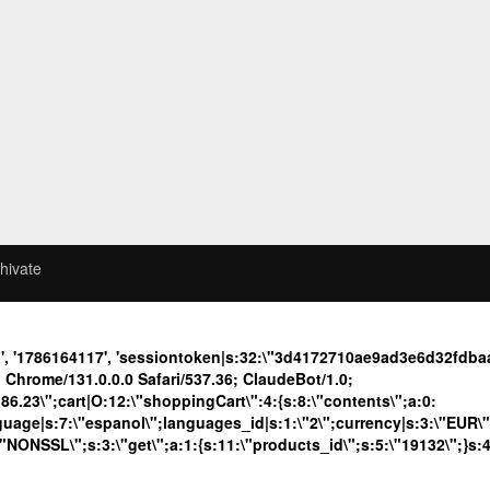
hivate
a', '1786164117', 'sessiontoken|s:32:\"3d4172710ae9ad3e6d32fdb
Chrome/131.0.0.0 Safari/537.36; ClaudeBot/1.0;
23\";cart|O:12:\"shoppingCart\":4:{s:8:\"contents\";a:0:
language|s:7:\"espanol\";languages_id|s:1:\"2\";currency|s:3:\"EUR\
\"NONSSL\";s:3:\"get\";a:1:{s:11:\"products_id\";s:5:\"19132\";}s: