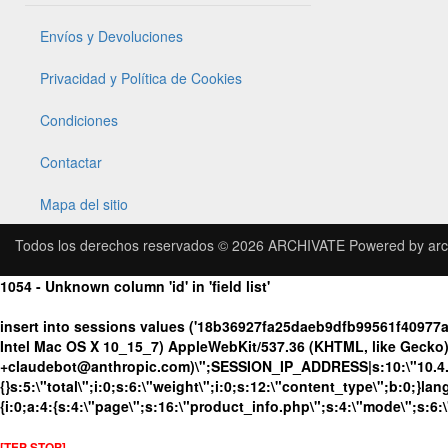
Envíos y Devoluciones
Privacidad y Política de Cookies
Condiciones
Contactar
Mapa del sitio
Todos los derechos reservados © 2026
ARCHIVATE
Powered by
arc
1054 - Unknown column 'id' in 'field list'
insert into sessions values ('18b36927fa25daeb9dfb99561f40977
Intel Mac OS X 10_15_7) AppleWebKit/537.36 (KHTML, like Gecko) 
+claudebot@anthropic.com)\";SESSION_IP_ADDRESS|s:10:\"10.4.86.
{}s:5:\"total\";i:0;s:6:\"weight\";i:0;s:12:\"content_type\";b:0;}
{i:0;a:4:{s:4:\"page\";s:16:\"product_info.php\";s:4:\"mode\";s:6:
[TEP STOP]