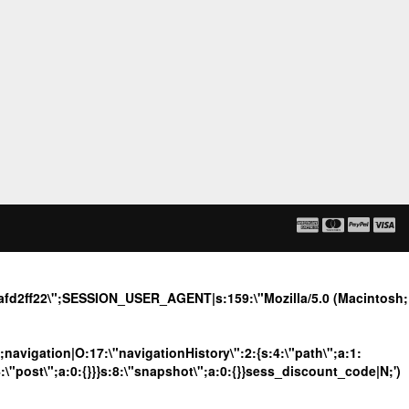
aafd2ff22\";SESSION_USER_AGENT|s:159:\"Mozilla/5.0 (Macintosh;
";navigation|O:17:\"navigationHistory\":2:{s:4:\"path\";a:1:
4:\"post\";a:0:{}}}s:8:\"snapshot\";a:0:{}}sess_discount_code|N;')