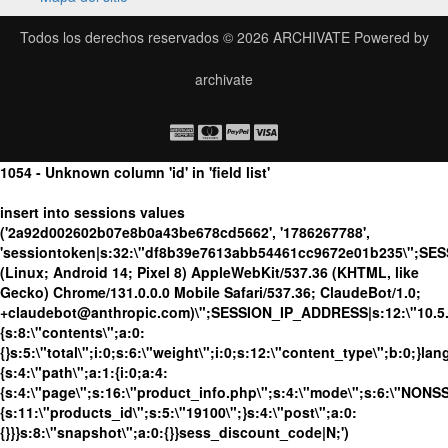
Todos los derechos reservados © 2026
ARCHIVATE
Powered by
archivate
1054 - Unknown column 'id' in 'field list'
insert into sessions values
('2a92d002602b07e8b0a43be678cd5662', '1786267788',
'sessiontoken|s:32:\"df8b39e7613abb54461cc9672e01b235\";SES
(Linux; Android 14; Pixel 8) AppleWebKit/537.36 (KHTML, like
Gecko) Chrome/131.0.0.0 Mobile Safari/537.36; ClaudeBot/1.0;
+claudebot@anthropic.com)\";SESSION_IP_ADDRESS|s:12:\"10.5.10
{s:8:\"contents\";a:0:
{}s:5:\"total\";i:0;s:6:\"weight\";i:0;s:12:\"content_type\";b:0;}
{s:4:\"path\";a:1:{i:0;a:4:
{s:4:\"page\";s:16:\"product_info.php\";s:4:\"mode\";s:6:\"NONSSL
{s:11:\"products_id\";s:5:\"19100\";}s:4:\"post\";a:0:
{}}}s:8:\"snapshot\";a:0:{}}sess_discount_code|N;')