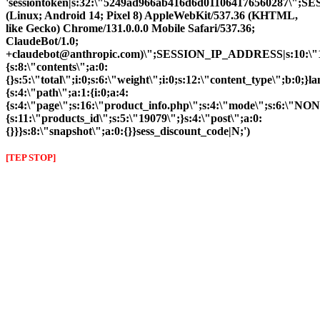
'sessiontoken|s:32:\"5249ad966ab416d6d011064176560287\";
(Linux; Android 14; Pixel 8) AppleWebKit/537.36 (KHTML,
like Gecko) Chrome/131.0.0.0 Mobile Safari/537.36;
ClaudeBot/1.0;
+claudebot@anthropic.com)\";SESSION_IP_ADDRESS|s:10:\"10.
{s:8:\"contents\";a:0:
{}s:5:\"total\";i:0;s:6:\"weight\";i:0;s:12:\"content_type\";b:0;
{s:4:\"path\";a:1:{i:0;a:4:
{s:4:\"page\";s:16:\"product_info.php\";s:4:\"mode\";s:6:\"NON
{s:11:\"products_id\";s:5:\"19079\";}s:4:\"post\";a:0:
{}}}s:8:\"snapshot\";a:0:{}}sess_discount_code|N;')
[TEP STOP]