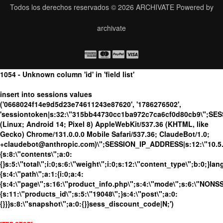
Todos los derechos reservados © 2026
ARCHIVATE
Powered by
archivate
1054 - Unknown column 'id' in 'field list'
insert into sessions values
('0668024f14e9d5d23e74611243e87620', '1786276502',
'sessiontoken|s:32:\"315bb44730cc1ba972c7ca6cf0d80cb9\";SES
(Linux; Android 14; Pixel 8) AppleWebKit/537.36 (KHTML, like
Gecko) Chrome/131.0.0.0 Mobile Safari/537.36; ClaudeBot/1.0;
+claudebot@anthropic.com)\";SESSION_IP_ADDRESS|s:12:\"10.5.16
{s:8:\"contents\";a:0:
{}s:5:\"total\";i:0;s:6:\"weight\";i:0;s:12:\"content_type\";b:0;}
{s:4:\"path\";a:1:{i:0;a:4:
{s:4:\"page\";s:16:\"product_info.php\";s:4:\"mode\";s:6:\"NONSSL
{s:11:\"products_id\";s:5:\"19048\";}s:4:\"post\";a:0:
{}}}s:8:\"snapshot\";a:0:{}}sess_discount_code|N;')