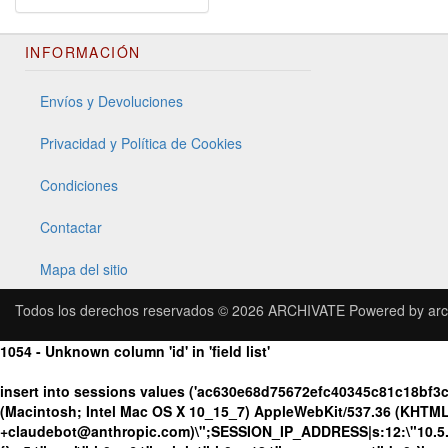
INFORMACIÓN
Envíos y Devoluciones
Privacidad y Política de Cookies
Condiciones
Contactar
Mapa del sitio
Todos los derechos reservados © 2026
ARCHIVATE
Powered by
arc
1054 - Unknown column 'id' in 'field list'
insert into sessions values ('ac630e68d75672efc40345c81c18bf3
(Macintosh; Intel Mac OS X 10_15_7) AppleWebKit/537.36 (KHTML, 
+claudebot@anthropic.com)\";SESSION_IP_ADDRESS|s:12:\"10.5.162