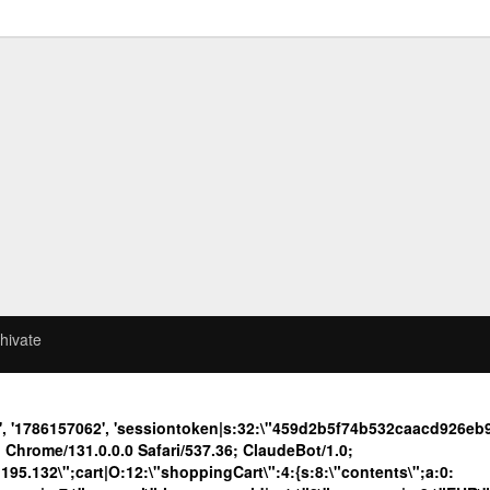
hivate
4', '1786157062', 'sessiontoken|s:32:\"459d2b5f74b532caacd926e
Chrome/131.0.0.0 Safari/537.36; ClaudeBot/1.0;
.132\";cart|O:12:\"shoppingCart\":4:{s:8:\"contents\";a:0: