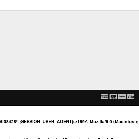
b9ff08428\";SESSION_USER_AGENT|s:159:\"Mozilla/5.0 (Macintosh;