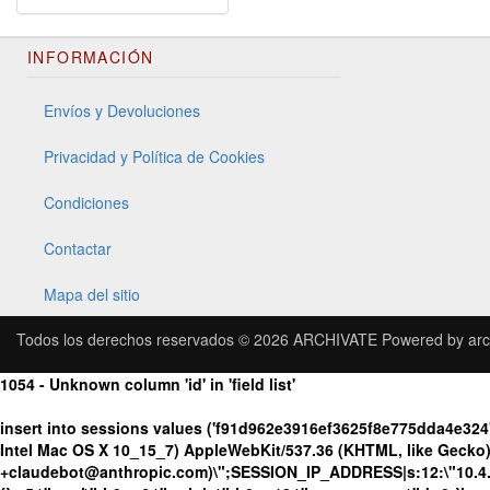
INFORMACIÓN
Envíos y Devoluciones
Privacidad y Política de Cookies
Condiciones
Contactar
Mapa del sitio
Todos los derechos reservados © 2026
ARCHIVATE
Powered by
arc
1054 - Unknown column 'id' in 'field list'
insert into sessions values ('f91d962e3916ef3625f8e775dda4e32
Intel Mac OS X 10_15_7) AppleWebKit/537.36 (KHTML, like Gecko) 
+claudebot@anthropic.com)\";SESSION_IP_ADDRESS|s:12:\"10.4.195