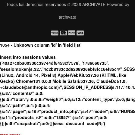
Todos los derechos reservados © 2026
ARCHIVATE
Powered by
archivate
1054 - Unknown column 'id' in 'field list'
insert into sessions values
('40a27c0ba00330c39744df8453cf7578', '1786060735',
'sessiontoken|s:32:\"4c2b8133c2d6208926ebf8fcc6ef85c4\";SES
(Linux; Android 14; Pixel 8) AppleWebKit/537.36 (KHTML, like
Gecko) Chrome/131.0.0.0 Mobile Safari/537.36; ClaudeBot/1.0;
+claudebot@anthropic.com)\";SESSION_IP_ADDRESS|s:11:\"10.4.98
{s:8:\"contents\";a:0:
{}s:5:\"total\";i:0;s:6:\"weight\";i:0;s:12:\"content_type\";b:0;}
{s:4:\"path\";a:1:{i:0;a:4:
{s:4:\"page\";s:16:\"product_info.php\";s:4:\"mode\";s:6:\"NONSSL
{s:11:\"products_id\";s:5:\"18957\";}s:4:\"post\";a:0:
{}}}s:8:\"snapshot\";a:0:{}}sess_discount_code|N;')