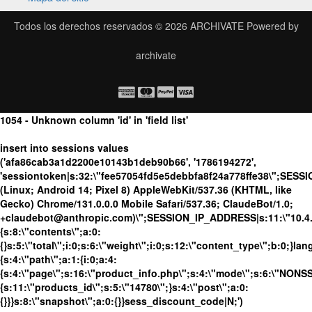
Todos los derechos reservados © 2026
ARCHIVATE
Powered by
archivate
1054 - Unknown column 'id' in 'field list'
insert into sessions values
('afa86cab3a1d2200e10143b1deb90b66', '1786194272',
'sessiontoken|s:32:\"fee57054fd5e5debbfa8f24a778ffe38\";SESS
(Linux; Android 14; Pixel 8) AppleWebKit/537.36 (KHTML, like
Gecko) Chrome/131.0.0.0 Mobile Safari/537.36; ClaudeBot/1.0;
+claudebot@anthropic.com)\";SESSION_IP_ADDRESS|s:11:\"10.4.13
{s:8:\"contents\";a:0:
{}s:5:\"total\";i:0;s:6:\"weight\";i:0;s:12:\"content_type\";b:0;}
{s:4:\"path\";a:1:{i:0;a:4:
{s:4:\"page\";s:16:\"product_info.php\";s:4:\"mode\";s:6:\"NONSSL
{s:11:\"products_id\";s:5:\"14780\";}s:4:\"post\";a:0:
{}}}s:8:\"snapshot\";a:0:{}}sess_discount_code|N;')