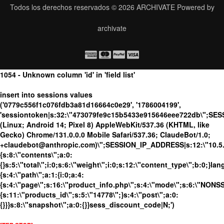
Todos los derechos reservados © 2026
ARCHIVATE
Powered by
archivate
1054 - Unknown column 'id' in 'field list'
insert into sessions values
('0779c556f1c076fdb3a81d16664c0e29', '1786004199',
'sessiontoken|s:32:\"473079fe9c15b5433e915646eee722db\";SES
(Linux; Android 14; Pixel 8) AppleWebKit/537.36 (KHTML, like
Gecko) Chrome/131.0.0.0 Mobile Safari/537.36; ClaudeBot/1.0;
+claudebot@anthropic.com)\";SESSION_IP_ADDRESS|s:12:\"10.5.16
{s:8:\"contents\";a:0:
{}s:5:\"total\";i:0;s:6:\"weight\";i:0;s:12:\"content_type\";b:0;}
{s:4:\"path\";a:1:{i:0;a:4:
{s:4:\"page\";s:16:\"product_info.php\";s:4:\"mode\";s:6:\"NONSSL
{s:11:\"products_id\";s:5:\"14778\";}s:4:\"post\";a:0:
{}}}s:8:\"snapshot\";a:0:{}}sess_discount_code|N;')