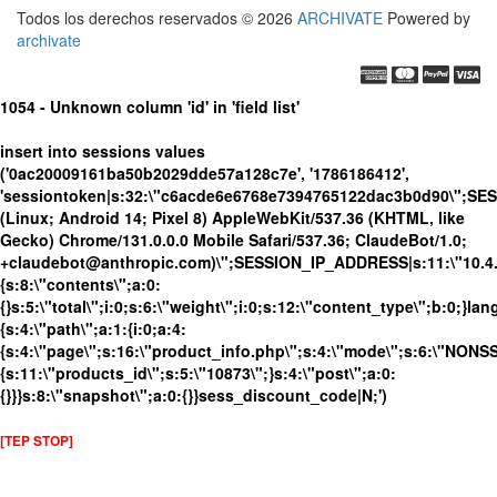
Todos los derechos reservados © 2026
ARCHIVATE
Powered by
archivate
1054 - Unknown column 'id' in 'field list'
insert into sessions values
('0ac20009161ba50b2029dde57a128c7e', '1786186412',
'sessiontoken|s:32:\"c6acde6e6768e7394765122dac3b0d90\";SE
(Linux; Android 14; Pixel 8) AppleWebKit/537.36 (KHTML, like
Gecko) Chrome/131.0.0.0 Mobile Safari/537.36; ClaudeBot/1.0;
+claudebot@anthropic.com)\";SESSION_IP_ADDRESS|s:11:\"10.4.98
{s:8:\"contents\";a:0:
{}s:5:\"total\";i:0;s:6:\"weight\";i:0;s:12:\"content_type\";b:0;}
{s:4:\"path\";a:1:{i:0;a:4:
{s:4:\"page\";s:16:\"product_info.php\";s:4:\"mode\";s:6:\"NONSSL
{s:11:\"products_id\";s:5:\"10873\";}s:4:\"post\";a:0:
{}}}s:8:\"snapshot\";a:0:{}}sess_discount_code|N;')
[TEP STOP]