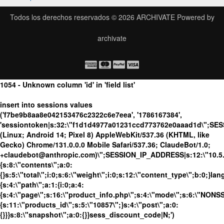
Todos los derechos reservados © 2026
ARCHIVATE
Powered by
archivate
1054 - Unknown column 'id' in 'field list'
insert into sessions values
('f7be9b8aa8e042153476c2322c6e7eea', '1786167384',
'sessiontoken|s:32:\"f1d1d4977a01231ccd773762e0aaad1d\";SES
(Linux; Android 14; Pixel 8) AppleWebKit/537.36 (KHTML, like
Gecko) Chrome/131.0.0.0 Mobile Safari/537.36; ClaudeBot/1.0;
+claudebot@anthropic.com)\";SESSION_IP_ADDRESS|s:12:\"10.5.10
{s:8:\"contents\";a:0:
{}s:5:\"total\";i:0;s:6:\"weight\";i:0;s:12:\"content_type\";b:0;}
{s:4:\"path\";a:1:{i:0;a:4:
{s:4:\"page\";s:16:\"product_info.php\";s:4:\"mode\";s:6:\"NONSSL
{s:11:\"products_id\";s:5:\"10857\";}s:4:\"post\";a:0:
{}}}s:8:\"snapshot\";a:0:{}}sess_discount_code|N;')